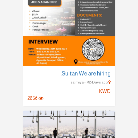
Sultan We are hiring.
salmiya - 785 Days ago
KWD
2856