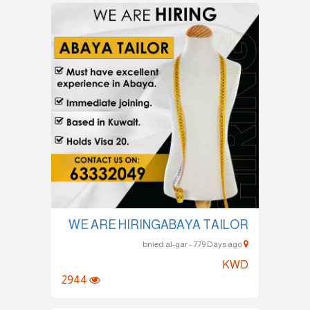
WE ARE HIRINGABAYA TAILOR
bnied al-gar - 779 Days ago
KWD
2944