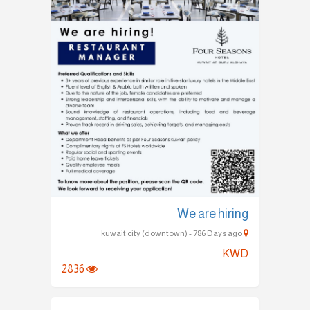
We are hiring
kuwait city (downtown) - 786 Days ago
KWD
2836