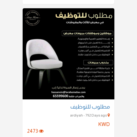
مطلوب للتوظيف
ardiyah - 792 Days ago
KWD
2473