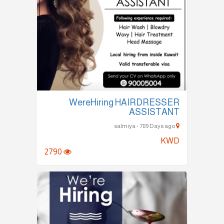
WereHiring HAIRDRESSER
ASSISTANT
salmiya - 789 Days ago
KWD
2790