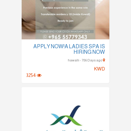
APPLY NOW!A LADIES SPA IS
HIRING NOW
hawalli - 786 Days ago
KWD
3254