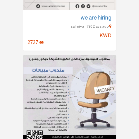
we are hiring
salmiya - 790 Days ago
KWD
2727