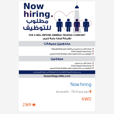
Now hiring
shuwaikh - 792 Days ago
KWD
2369